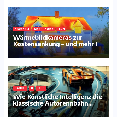
HAUSHALT
SMART HOME
TECH
Wärmebildkameras zur
Kostensenkung – und mehr !
HANDEL
KI
TECH
Wie Künstliche Intelligenz die
klassische Autorennbahn
komplett neu erfindet