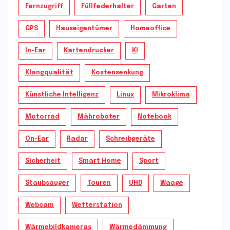
Fernzugriff
Füllfederhalter
Garten
GPS
Hauseigentümer
Homeoffice
In-Ear
Kartendrucker
KI
Klangqualität
Kostensenkung
Künstliche Intelligenz
Linux
Mikroklima
Motorrad
Mähroboter
Notebook
On-Ear
Radar
Schreibgeräte
Sicherheit
Smart Home
Sport
Staubsauger
Touren
UHD
Waage
Webcam
Wetterstation
Wärmebildkameras
Wärmedämmung