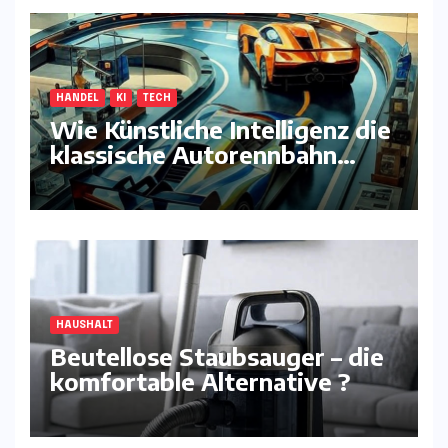
HANDEL
KI
TECH
Wie Künstliche Intelligenz die
klassische Autorennbahn
komplett neu erfindet
HAUSHALT
Beutellose Staubsauger – die
komfortable Alternative ?