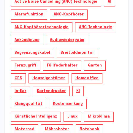
Active Noise Cancelling (ANC) Technologie
AI
Alarmfunktion
ANC-Kopfhörer
ANC-Kopfhörertechnologie
ANC-Technologie
Ankündigung
Audiowiedergabe
Begrenzungskabel
Breitbildmonitor
Fernzugriff
Füllfederhalter
Garten
GPS
Hauseigentümer
Homeoffice
In-Ear
Kartendrucker
KI
Klangqualität
Kostensenkung
Künstliche Intelligenz
Linux
Mikroklima
Motorrad
Mähroboter
Notebook