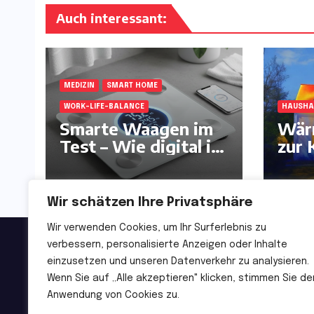
Auch interessant:
MEDIZIN
SMART HOME
WORK-LIFE-BALANCE
HAUSHA
Smarte Waagen im
Wär
Test – Wie digital ist
zur 
unser Körper?:
und 
Wir schätzen Ihre Privatsphäre
Wir verwenden Cookies, um Ihr Surferlebnis zu
verbessern, personalisierte Anzeigen oder Inhalte
Deutsche Handelszeitu
einzusetzen und unseren Datenverkehr zu analysieren.
Wenn Sie auf „Alle akzeptieren" klicken, stimmen Sie de
Von Profis. Für Profis.
Anwendung von Cookies zu.