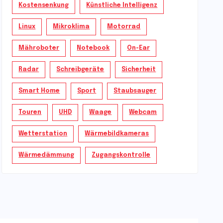
Kostensenkung
Künstliche Intelligenz
Linux
Mikroklima
Motorrad
Mähroboter
Notebook
On-Ear
Radar
Schreibgeräte
Sicherheit
Smart Home
Sport
Staubsauger
Touren
UHD
Waage
Webcam
Wetterstation
Wärmebildkameras
Wärmedämmung
Zugangskontrolle