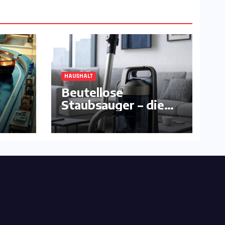
HAUSHALT
Beutellose
Staubsauger – die
komfortable
Alternative ?