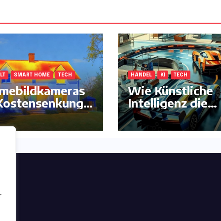
LT
SMART HOME
TECH
HANDEL
KI
TECH
mebildkameras
Wie Künstliche
Kostensenkung –
Intelligenz die
mehr !
klassische
Autorennbahn
komplett neu
erfindet
ng
r