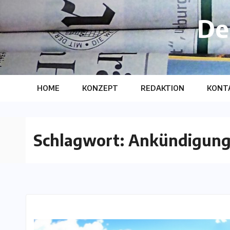
Skip
De
to
content
HOME
KONZEPT
REDAKTION
KONT
Schlagwort:
Ankündigun