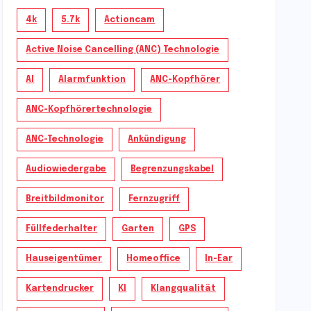
4k
5.7k
Actioncam
Active Noise Cancelling (ANC) Technologie
AI
Alarmfunktion
ANC-Kopfhörer
ANC-Kopfhörertechnologie
ANC-Technologie
Ankündigung
Audiowiedergabe
Begrenzungskabel
Breitbildmonitor
Fernzugriff
Füllfederhalter
Garten
GPS
Hauseigentümer
Homeoffice
In-Ear
Kartendrucker
KI
Klangqualität