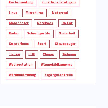
Kostensenkung
Künstliche Intelligenz
Linux
Mikroklima
Motorrad
Mähroboter
Notebook
On-Ear
Radar
Schreibgeräte
Sicherheit
Smart Home
Sport
Staubsauger
Touren
UHD
Waage
Webcam
Wetterstation
Wärmebildkameras
Wärmedämmung
Zugangskontrolle