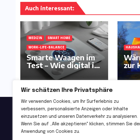
Auch interessant:
MEDIZIN
SMART HOME
WORK-LIFE-BALANCE
HAUSHA
Smarte Waagen im
Wär
Test – Wie digital ist
zur 
unser Körper?:
und 
Wir schätzen Ihre Privatsphäre
Wir verwenden Cookies, um Ihr Surferlebnis zu
verbessern, personalisierte Anzeigen oder Inhalte
Deutsche Handelszeitu
einzusetzen und unseren Datenverkehr zu analysieren.
Wenn Sie auf „Alle akzeptieren" klicken, stimmen Sie de
Von Profis. Für Profis.
Anwendung von Cookies zu.