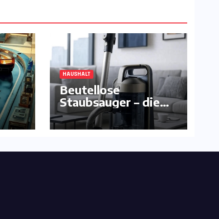
HAUSHALT
Beutellose
Staubsauger – die
komfortable
Alternative ?