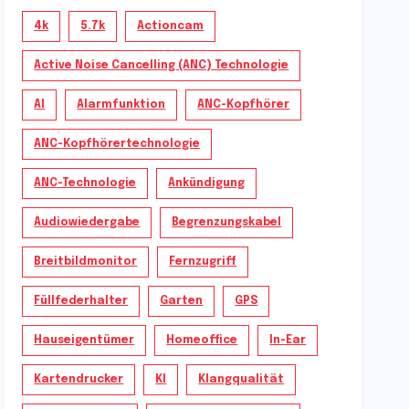
4k
5.7k
Actioncam
Active Noise Cancelling (ANC) Technologie
AI
Alarmfunktion
ANC-Kopfhörer
ANC-Kopfhörertechnologie
ANC-Technologie
Ankündigung
Audiowiedergabe
Begrenzungskabel
Breitbildmonitor
Fernzugriff
Füllfederhalter
Garten
GPS
Hauseigentümer
Homeoffice
In-Ear
Kartendrucker
KI
Klangqualität