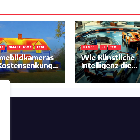
LT
SMART HOME
TECH
HANDEL
KI
TECH
mebildkameras
Wie Künstliche
Kostensenkung –
Intelligenz die
mehr !
klassische
Autorennbahn
komplett neu
erfindet
ng
r