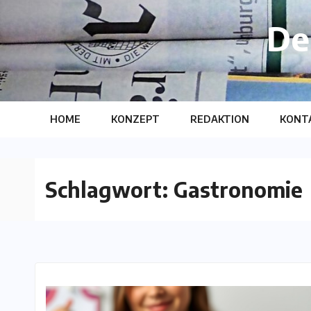
Skip
De
to
content
HOME
KONZEPT
REDAKTION
KONT
Schlagwort:
Gastronomie