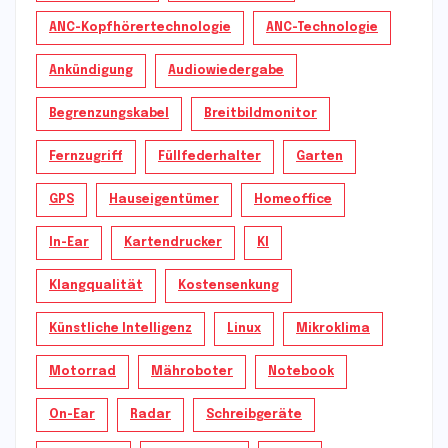
ANC-Kopfhörertechnologie
ANC-Technologie
Ankündigung
Audiowiedergabe
Begrenzungskabel
Breitbildmonitor
Fernzugriff
Füllfederhalter
Garten
GPS
Hauseigentümer
Homeoffice
In-Ear
Kartendrucker
KI
Klangqualität
Kostensenkung
Künstliche Intelligenz
Linux
Mikroklima
Motorrad
Mähroboter
Notebook
On-Ear
Radar
Schreibgeräte