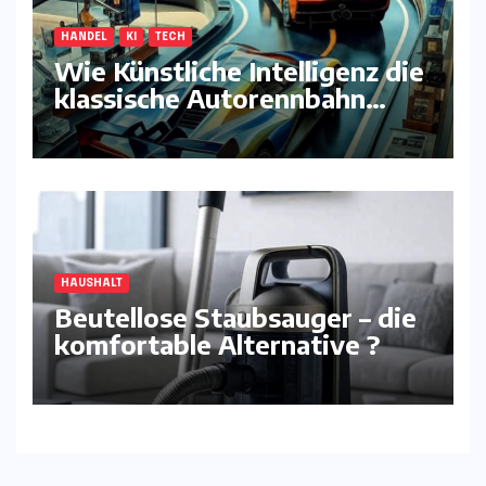
HANDEL
KI
TECH
Wie Künstliche Intelligenz die
klassische Autorennbahn
komplett neu erfindet
HAUSHALT
Beutellose Staubsauger – die
komfortable Alternative ?