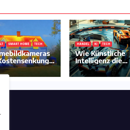
LT
SMART HOME
TECH
HANDEL
KI
TECH
mebildkameras
Wie Künstliche
Kostensenkung –
Intelligenz die
mehr !
klassische
Autorennbahn
komplett neu
erfindet
ng
r