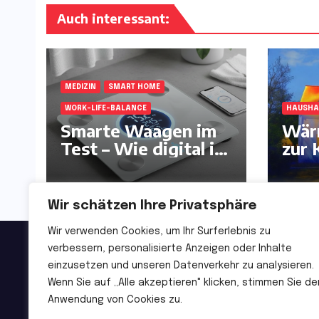
Auch interessant:
MEDIZIN
SMART HOME
WORK-LIFE-BALANCE
HAUSHA
Smarte Waagen im
Wär
Test – Wie digital ist
zur 
unser Körper?:
und 
Wir schätzen Ihre Privatsphäre
Wir verwenden Cookies, um Ihr Surferlebnis zu
verbessern, personalisierte Anzeigen oder Inhalte
Deutsche Handelszeitu
einzusetzen und unseren Datenverkehr zu analysieren.
Wenn Sie auf „Alle akzeptieren" klicken, stimmen Sie de
Von Profis. Für Profis.
Anwendung von Cookies zu.