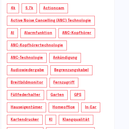
4k
5.7k
Actioncam
Active Noise Cancelling (ANC) Technologie
AI
Alarmfunktion
ANC-Kopfhörer
ANC-Kopfhörertechnologie
ANC-Technologie
Ankündigung
Audiowiedergabe
Begrenzungskabel
Breitbildmonitor
Fernzugriff
Füllfederhalter
Garten
GPS
Hauseigentümer
Homeoffice
In-Ear
Kartendrucker
KI
Klangqualität