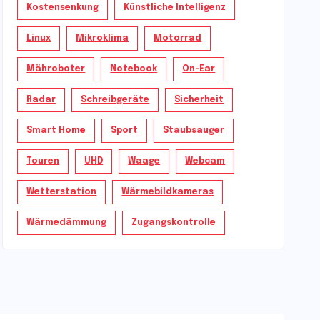
Kostensenkung
Künstliche Intelligenz
Linux
Mikroklima
Motorrad
Mähroboter
Notebook
On-Ear
Radar
Schreibgeräte
Sicherheit
Smart Home
Sport
Staubsauger
Touren
UHD
Waage
Webcam
Wetterstation
Wärmebildkameras
Wärmedämmung
Zugangskontrolle