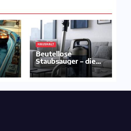
HAUSHALT
Beutellose
Staubsauger – die
komfortable
Alternative ?