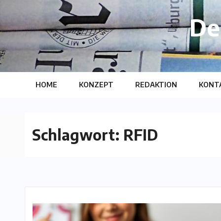
Skip
De
to
content
HOME
KONZEPT
REDAKTION
KONT
Schlagwort:
RFID